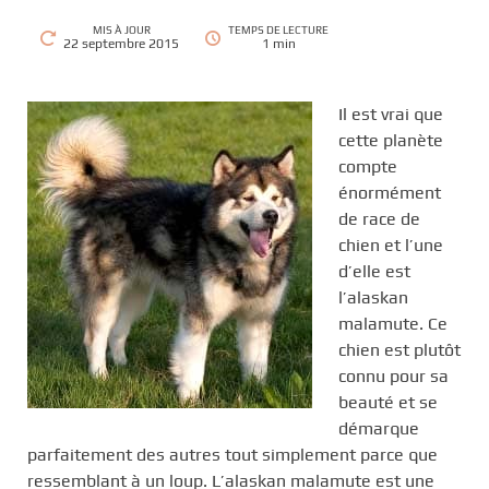
c
MIS À JOUR
TEMPS DE LECTURE
22 septembre 2015
1 min
i
p
a
Il est vrai que
l
cette planète
compte
énormément
de race de
chien et l’une
d’elle est
l’alaskan
malamute. Ce
chien est plutôt
connu pour sa
beauté et se
démarque
parfaitement des autres tout simplement parce que
ressemblant à un loup. L’alaskan malamute est une