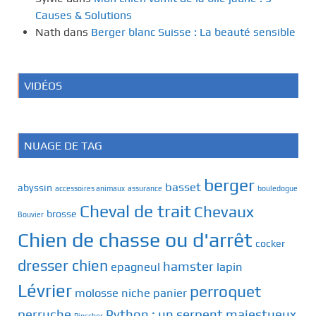
Causes & Solutions
Nath
dans
Berger blanc Suisse : La beauté sensible
VIDÉOS
NUAGE DE TAG
berger
basset
abyssin
accessoires animaux
assurance
bouledogue
Cheval de trait
Chevaux
brosse
Bouvier
Chien de chasse ou d'arrêt
cocker
dresser chien
hamster
epagneul
lapin
Lévrier
perroquet
molosse
niche
panier
perruche
Python : un serpent majestueux
Pinscher