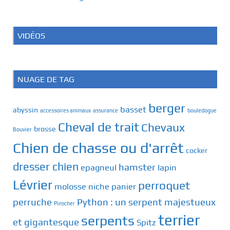
VIDÉOS
NUAGE DE TAG
berger
basset
abyssin
accessoires animaux
assurance
bouledogue
Cheval de trait
Chevaux
brosse
Bouvier
Chien de chasse ou d'arrêt
cocker
dresser chien
hamster
epagneul
lapin
Lévrier
perroquet
molosse
niche
panier
perruche
Python : un serpent majestueux
Pinscher
terrier
serpents
et gigantesque
Spitz