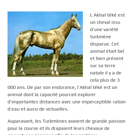
c
i
L’Akhal téké est
p
un cheval issu
a
d’une variété
l
turkmène
disparue. Cet
animal était bel
et bien présent
sur sa terre
natale il y a de
cela plus de 3
000 ans. De par son endurance, l’Akhal téké est un
animal dont la capacité pourrait explorer
d’importantes distances avec une imperceptible ration
d’eau et aussi de victuailles.
Auparavant, les Turkmènes avaient de grande passion
pour la course et ils drapaient leurs chevaux de