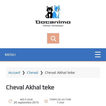
P
a
s
s
e
r
Animaux de
Tout ce que vous devez savoir
a
compagnie
sur votre animal
u
c
o
MENU
n
t
e
Accueil
❯
Cheval
❯
Cheval Akhal teke
n
u
Cheval Akhal teke
p
r
i
MIS À JOUR
TEMPS DE LECTURE
20 septembre 2015
1 min
n